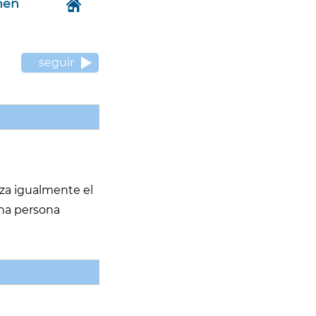
hen
seguir
iza igualmente el
una persona