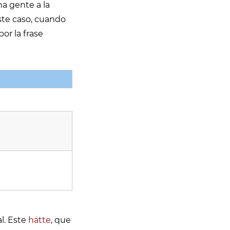
ha gente a la
ste caso, cuando
or la frase
l. Este
hätte
, que