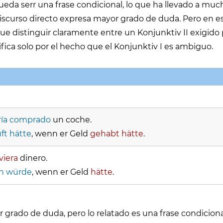
eda serr una frase condicional, lo que ha llevado a muc
 discurso directo expresa mayor grado de duda. Pero en e
que distinguir claramente entre un Konjunktiv II exigido p
ifica solo por el hecho que el Konjunktiv I es ambiguo.
ría comprado
un coche.
ft hätte
, wenn er Geld
gehabt hätte
.
viera
dinero.
n würde
, wenn er Geld
hätte
.
rado de duda, pero lo relatado es una frase condiciona