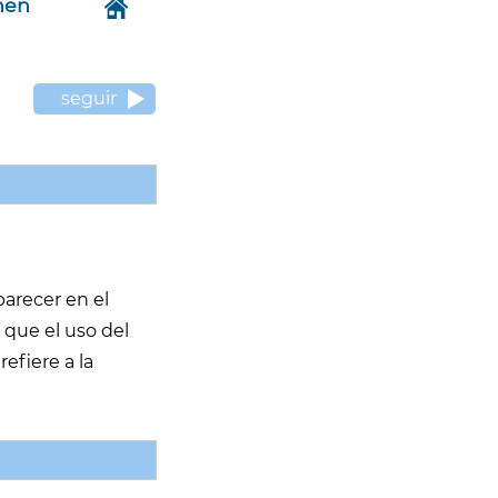
hen
seguir
parecer en el
 que el uso del
efiere a la