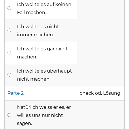
Ich wollte es auf keinen
Fall machen.
Ich wollte es nicht
immer machen.
Ich wollte es gar nicht
machen.
Ich wollte es überhaupt
nicht machen.
Parte 2
check od. Lösung
Natürlich weiss er es, er
will es uns nur nicht
sagen.