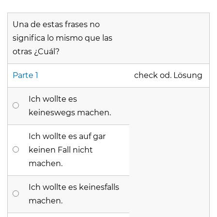
Una de estas frases no
significa lo mismo que las
otras ¿Cuál?
Parte 1
check od. Lösung
Ich wollte es
keineswegs machen.
Ich wollte es auf gar
keinen Fall nicht
machen.
Ich wollte es keinesfalls
machen.