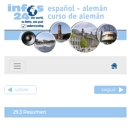
volver
seguir
29.3 Resumen