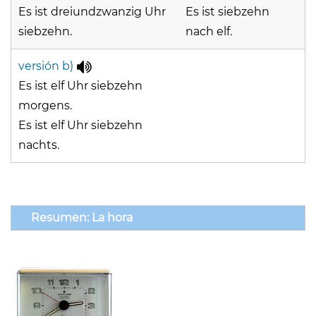
Es ist dreiundzwanzig Uhr
Es ist siebzehn
siebzehn.
nach elf.
versión b)
Es ist elf Uhr siebzehn
morgens.
Es ist elf Uhr siebzehn
nachts.
Resumen: La hora