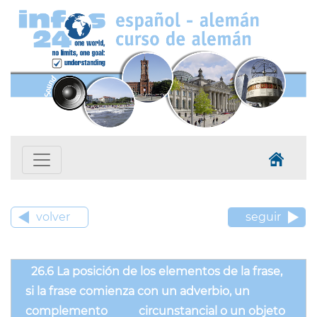
volver
seguir
26.6 La posición de los elementos de la frase,
si la frase comienza con un adverbio, un
complemento circunstancial o un objeto