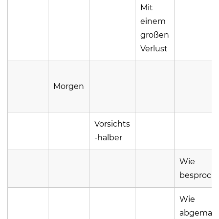
Mit
einem
großen
Verlust
Morgen
Vorsichts
-halber
Wie
besproch
Wie
abgemac