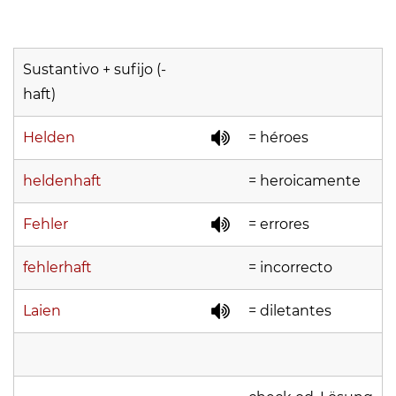
Sustantivo + sufijo (-
haft)
Helden
= héroes
heldenhaft
= heroicamente
Fehler
= errores
fehlerhaft
= incorrecto
Laien
= diletantes