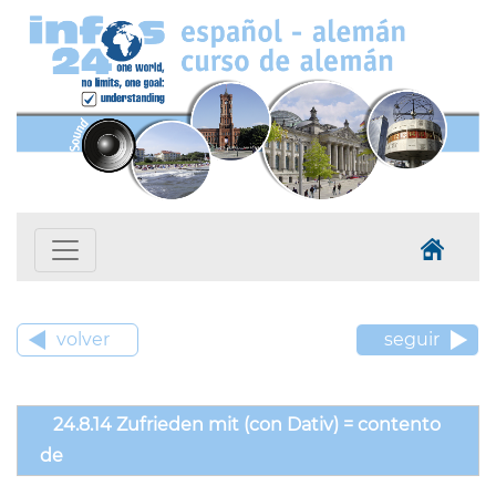
volver
seguir
24.8.14 Zufrieden mit (con Dativ) = contento
de