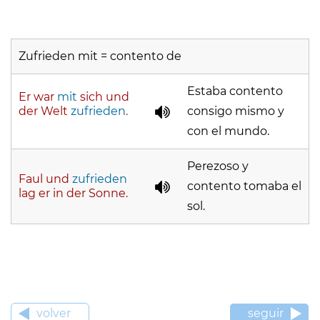
Zufrieden mit = contento de
Estaba contento
Er war
mit
sich und
der Welt
zufrieden
.
consigo mismo y
con el mundo.
Perezoso y
Faul und
zufrieden
contento tomaba el
lag er in der Sonne.
sol.
volver
seguir