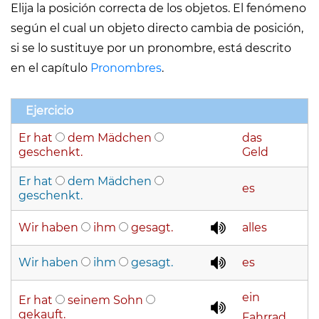
Elija la posición correcta de los objetos. El fenómeno
según el cual un objeto directo cambia de posición,
si se lo sustituye por un pronombre, está descrito
en el capítulo
Pronombres
.
Ejercicio
Er hat
dem Mädchen
das
geschenkt.
Geld
Er hat
dem Mädchen
es
geschenkt.
Wir haben
ihm
gesagt.
alles
Wir haben
ihm
gesagt.
es
ein
Er hat
seinem Sohn
gekauft.
Fahrrad