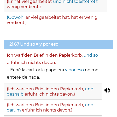
(Er hat viel gearbeitet
und nichtsdestotrotz
wenig verdient.)
(Obwohl
er viel gearbeitet hat, hat er wenig
verdient.)
21.67 Und so = y por eso
Ich warf den Brief in den Papierkorb,
und so
erfuhr ich nichts davon.
= Eché la carta a la papelera
y por eso
no me
enteré de nada.
(Ich warf den Brief in den Papierkorb,
und
deshalb
erfuhr ich nichts davon.)
(Ich warf den Brief in den Papierkorb,
und
darum
erfuhr ich nichts davon.)