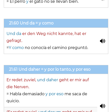
= El perro
y
el gato no se llevan bien.
21.60 Und da = y como
Und da
er den Weg nicht kannte, hat er
gefragt.
=
Y como
no conocía el camino preguntó.
21.61 Und daher = y por lo tanto, y por eso
Er redet zuviel,
und daher
geht er mir auf
die Nerven.
= Habla demasiado
y por eso
me saca de
quicio.