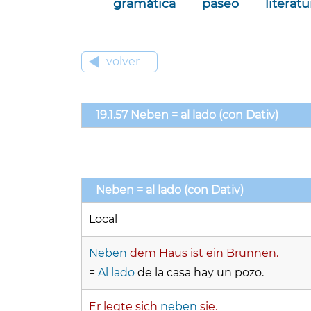
gramática
paseo
literatu
volver
19.1.57 Neben = al lado (con Dativ)
Neben = al lado (con Dativ)
Local
Neben
dem Haus ist ein Brunnen.
=
Al lado
de la casa hay un pozo.
Er legte sich
neben
sie.