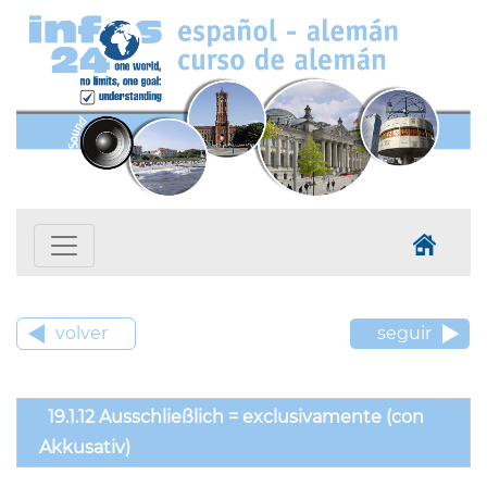
volver
seguir
19.1.12 Ausschließlich = exclusivamente (con
Akkusativ)