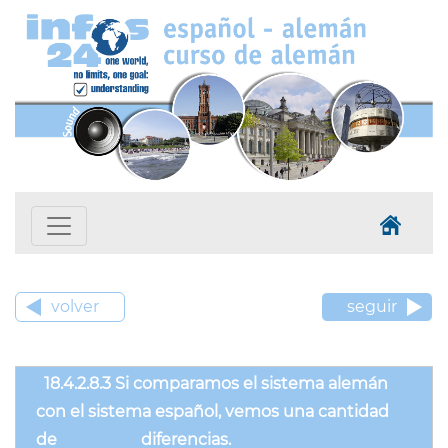
volver
seguir
18.4.2.8.3 Si comparamos el sistema alemán
con el sistema español, vemos una cantidad
de diferencias.