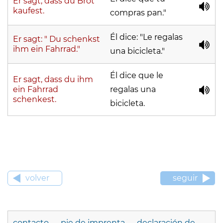
Er sagt, dass du Brot
kaufest.
compras pan."
Él dice: "Le regalas
Er sagt: " Du schenkst
ihm ein Fahrrad."
una bicicleta."
Él dice que le
Er sagt, dass du ihm
ein Fahrrad
regalas una
schenkest.
bicicleta.
volver
seguir
contacto
pie de imprenta
declaración de