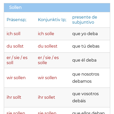
Sollen
presente de
Präsensp;
Konjunktiv Ip;
subjuntivo
ich soll
ich solle
que yo deba
du sollst
du sollest
que tú debas
er / sie / es
er / sie / es
que él deba
soll
solle
que nosotros
wir sollen
wir sollen
debamos
que vosotros
ihr sollt
ihr sollet
debáis
sie sollen
sie sollen
que ellos deban