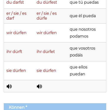
du darfst
du dürfest
que tú puedas
er / sie / es
er / sie / es
que él pueda
darf
dürfe
que nosotros
wir dürfen
wir dürfen
podamos
que vosotros
ihr dürft
ihr dürfet
podáis
que ellos
sie dürfen
sie dürfen
puedan
Können *