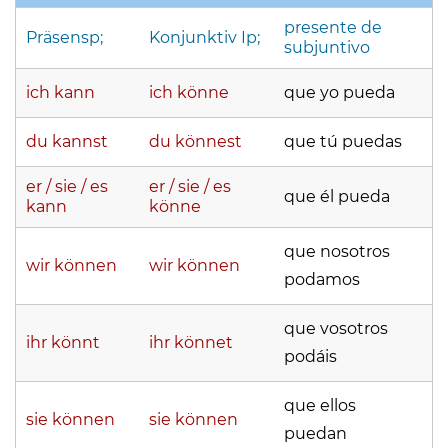
presente de
Präsensp;
Konjunktiv Ip;
subjuntivo
ich kann
ich könne
que yo pueda
du kannst
du könnest
que tú puedas
er / sie / es
er / sie / es
que él pueda
kann
könne
que nosotros
wir können
wir können
podamos
que vosotros
ihr könnt
ihr könnet
podáis
que ellos
sie können
sie können
puedan