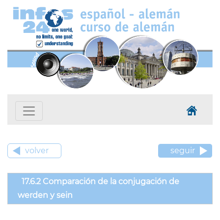
volver
seguir
17.6.2 Comparación de la conjugación de
werden y sein