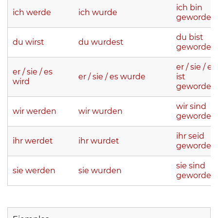
ich bin
ich werde
ich wurde
geworden
du bist
du wirst
du wurdest
geworden
er / sie / es
er / sie / es
er / sie / es wurde
ist
wird
geworden
wir sind
wir werden
wir wurden
geworden
ihr seid
ihr werdet
ihr wurdet
geworden
sie sind
sie werden
sie wurden
geworden