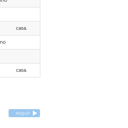
lino
casa.
ino
casa.
seguir