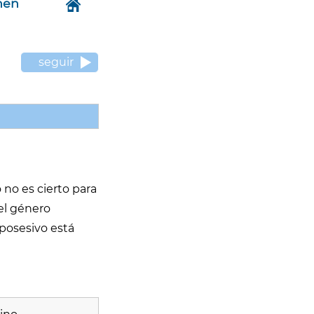
hen
seguir
no es cierto para
 el género
posesivo está