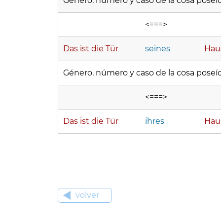
Género, número y caso de la cosa poseíd
<===>
Das ist die Tür
seines
Hau
Género, número y caso de la cosa poseíd
<===>
Das ist die Tür
ihres
Hau
volver