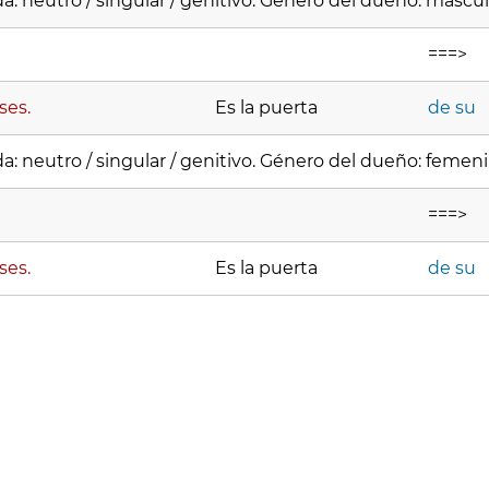
a: neutro / singular / genitivo. Género del dueño: mascu
===>
ses.
Es la puerta
de su
a: neutro / singular / genitivo. Género del dueño: femen
===>
ses.
Es la puerta
de su