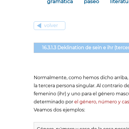
gramática
paseo
literatu
volver
16.3.1.3 Deklination de sein e ihr (terc
Normalmente, como hemos dicho arriba, e
la tercera persona singular. Al contrario
femenino (ihr) y uno para el género mascu
determinado por
el género, número y cas
Veamos dos ejemplos: